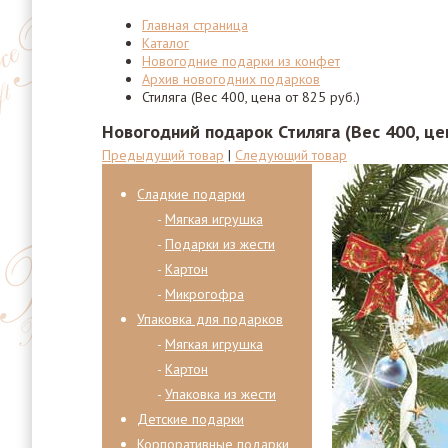
Главная страница
Каталог
Новогодние подарки из конфет
Архив новогодних подарков
Стиляга (Вес 400, цена от 825 руб.)
Новогодний подарок Стиляга (Вес 400, цен
Предыдущий товар
|
Следующий товар
Сладкие подарки
Мягкая игрушка
Подарки из жести
Картон
Микрогофра
Упаковка для подарков
Мягкая игрушка
Картон
Упаковка из жести
Детские подарки
Корпоративные подарки