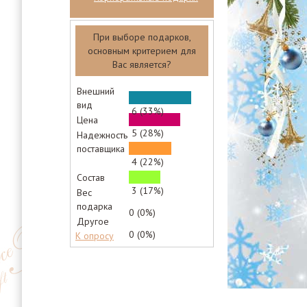
При выборе подарков,
основным критерием для
Вас является?
Внешний
вид
6 (33%)
Цена
5 (28%)
Надежность
поставщика
4 (22%)
Состав
3 (17%)
Вес
подарка
0 (0%)
Другое
0 (0%)
К опросу