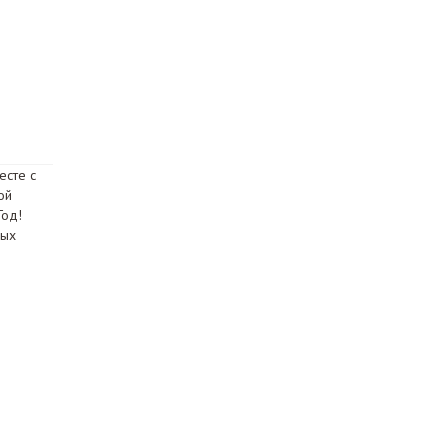
есте с
ой
Год!
ных