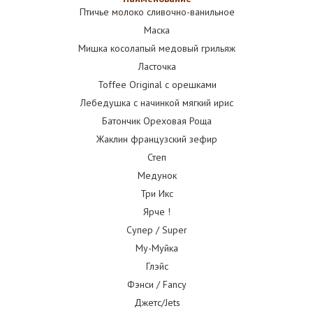
Птичье молоко сливочно-ванильное
Маска
Мишка косолапый медовый грильяж
Ласточка
Toffee Original с орешками
Лебедушка с начинкой мягкий ирис
Батончик Ореховая Роща
Жаклин французский зефир
Степ
Медунок
Три Икс
Ярче !
Супер / Super
Му-Муйка
Глэйс
Фэнси / Fancy
Джетс/Jets