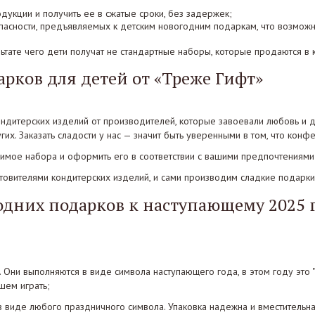
укции и получить ее в сжатые сроки, без задержек;
опасности, предъявляемых к детским новогодним подаркам, что возмо
ьтате чего дети получат не стандартные наборы, которые продаются в 
рков для детей от «Треже Гифт»
ондитерских изделий от производителей, которые завоевали любовь и д
гих. Заказать сладости у нас — значит быть уверенными в том, что кон
мое набора и оформить его в соответствии с вашими предпочтениями 
овителями кондитерских изделий, и сами производим сладкие подарки
них подарков к наступающему 2025 г.
я. Они выполняются в виде символа наступающего года, в этом году это 
шем играть;
в виде любого праздничного символа. Упаковка надежна и вместительна