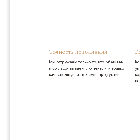
Точность исполнения
К
Мы отгружаем только то, что обещаем
Ко
и согласо- вываем с клиентом, и только
уп
качественную и све- жую продукцию.
ко
не