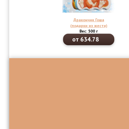
Дракончик Гоша
(подарки из жести)
Вес: 500 г
от 634.78