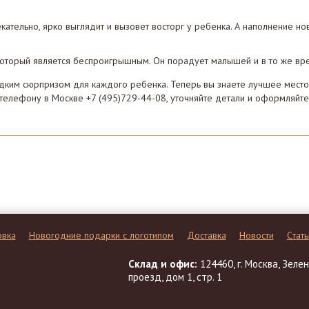
кательно, ярко выглядит и вызовет восторг у ребенка. А наполнение н
, который является беспроигрышным. Он порадует малышей и в то же вр
дким сюрпризом для каждого ребенка. Теперь вы знаете лучшее место 
 телефону в Москве +7 (495)729-44-08, уточняйте детали и оформляйте 
овка
Новогодние подарки с логотипом
Доставка
Новости
Cтать
Склад и офис:
124460, г. Москва, Зел
проезд, дом 1, стр. 1