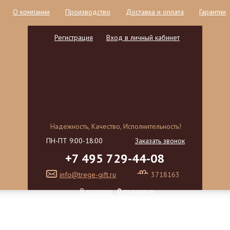
О компании
Производство
Доставка и оплата
Гарантии
Регистрация
Вход в личный кабинет
Надежность, Качество, Исполнительность!
ПН-ПТ 9:00-18:00
Заказать звонок
+7 495 729-44-08
info@trege-gift.ru
3718163
В корзине
0
подарков
на сумму
0,00