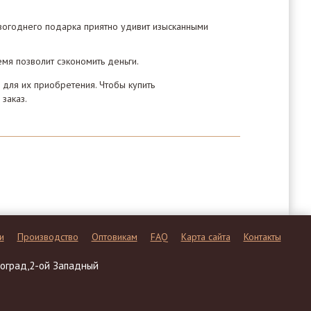
овогоднего подарка приятно удивит изысканными
емя позволит сэкономить деньги.
для их приобретения. Чтобы купить
заказ.
и
Производство
Оптовикам
FAQ
Карта сайта
Контакты
еноград,2-ой Западный