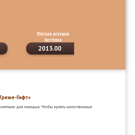
Мягкая игрушка
Мягкая игру
Артёмка
Горыныч
2013.00
2128.00
«Треже-Гифт»
риятным для малыша. Чтобы купить качественные